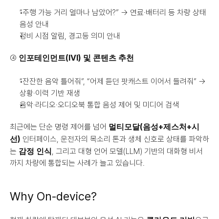
“주행 가능 거리 얼마나 남았어?” → 연료·배터리 등 차량 상태 
음성 안내
정비 시점 알림, 경고등 의미 안내
인포테인먼트(IVI) 및 콘텐츠 추천
④ 
“잔잔한 음악 틀어줘”, “어제 듣던 팟캐스트 이어서 들려줘” → 
상황·이력 기반 재생
음악·라디오·오디오북 통합 음성 제어 및 미디어 검색
멀티모달(음성+제스처+시
최근에는 단순 명령 제어를 넘어 
선)
 인터페이스, 운전자의 목소리 톤과 생체 신호로 상태를 파악하
감정 인식
는 
, 그리고 대형 언어 모델(LLM) 기반의 대화형 비서
까지 차량에 통합되는 사례가 늘고 있습니다.
Why On-device?