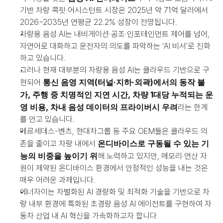
기반 차량 콕핏·어시스턴트 시장은 2025년 약 71억 달러에서 
2026~2035년 연평균 22.2% 성장이 전망됩니다.
차량용 음성 AI는 내비게이션·공조·인포테인먼트 제어를 넘어, 
자연어로 대화하고 운전자의 의도를 파악하는 ‘AI 비서’로 진화
하고 있습니다.
그러나 현재 대부분의 차량용 음성 AI는 클라우드 기반으로 구
통신 음영 지역(터널·지하·외곽)에서의 동작 불
현되어 
가, 주행 중 치명적인 지연 시간, 차량 1대당 누적되는 운
영 비용, 차내 음성 데이터의 프라이버시 우려
라는 한계
를 안고 있습니다.
메르세데스-벤츠, 현대차그룹 등 주요 OEM들은 클라우드 의
온디바이스로 구동될 수 있는 기
존을 줄이고 차량 내에서 
능의 비중을 높이기 위
해 노력하고 있지만, 메모리·연산 자
원이 제약된 온디바이스 환경에서 안정적인 성능을 내는 것은 
매우 어려운 과제입니다.
에너자이는 차별화된 AI 경량화 및 최적화 기술을 기반으로 차
량 내부 환경에 특화된 초경량 음성 AI 에이전트를 구현하여 자
동차 산업 내 AI 혁신을 가속화하고자 합니다