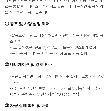
차량 음성 AI는 단순 명령 제어에서 시작해, 점차 차량 전반을 아우
르는 통합 인터페이스로 확장되고 있습니다. 대표적인 활용 영역
을 정리하면 다음과 같습니다.
① 공조 및 차량 설정 제어
“발쪽으로 바람 보내줘”, “2열만 시원하게” → 방향·좌석별 공
조 제어
시트 열선·통풍, 윈도우, 선루프, 무드등의 핸즈프리 설정
“공기 좀 탁한데” → 환기·공기청정 모드 자동 실행
② 내비게이션 및 경로 안내
“퇴근길 막히면 우회로로 안내해줘” → 실시간 교통 반영 경로 
재탐색
“가는 길에 충전소 들렀다 가자” → 경로상 경유지 자동 추가
목적지 주변 주차장·관심지점(POI) 음성 검색
③ 차량 상태 확인 및 관리