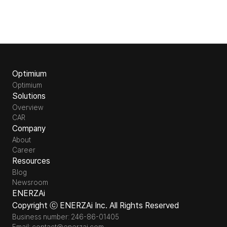
Optimium
Optimium
Solutions
Overview
CAR
Company
About
Career
Resources
Blog
Newsroom
ENERZAi
Copyright ⓒ ENERZAi Inc. All Rights Reserved
Business number: 246-86-01405
Email: contact@enerzai.com