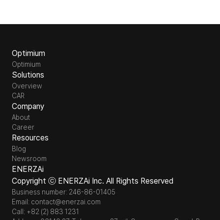
Optimium
Optimium
Solutions
Overview
CAR
Company
About
Career
Resources
Blog
Newsroom
ENERZAi
Copyright ⓒ ENERZAi Inc. All Rights Reserved
Business number: 246-86-01405
Email: contact@enerzai.com
Call: +82 (2) 883 1231