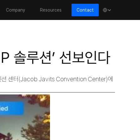
Select Language
Company
Resources
Contact
ISP 솔루션’ 선보인다
acob Javits Convention Center)에