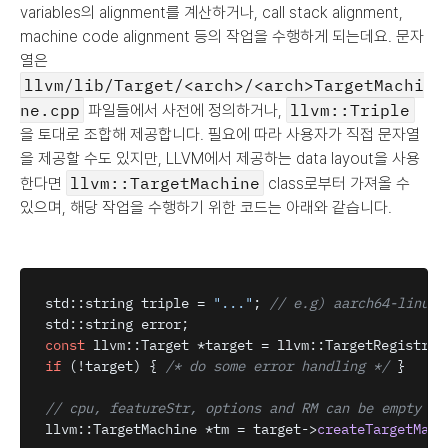
variables의 alignment를 계산하거나, call stack alignment, 
machine code alignment 등의 작업을 수행하게 되는데요. 문자
열은 
llvm/lib/Target/<arch>/<arch>TargetMachi
ne.cpp
llvm::Triple
 파일들에서 사전에 정의하거나, 
을 토대로 조합해 제공합니다. 필요에 따라 사용자가 직접 문자열
을 제공할 수도 있지만, LLVM에서 제공하는 data layout을 사용
llvm::TargetMachine
한다면 
 class로부터 가져올 수 
있으며, 해당 작업을 수행하기 위한 코드는 아래와 같습니다.
std
:
:
string 
triple
 = 
"..."
;
// e.g) aarch64-linux-
std
:
:
string 
error
;
const
llvm
:
:Target *
target
 = 
llvm
:
:
TargetRegistry
:
if
(
!
target
)
{
/* do some error handling */
}
// cpu, featureStr, options and RM can be empty va
llvm
:
:
TargetMachine
 *
tm
 = 
target
->
createTargetMach