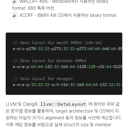
x
: WinCOFF-X86 - Windows에서 사용하는 binary 
format. X86 특화 버전.
a
: XCOFF - IBM의 AIX OS에서 사용하는 binary format.
// Data layout for macOS AMD64 (x86-64)
e
-
m
:
o
-
p270
:
32
:
32
-
p271
:
32
:
32
-
p272
:
64
:
64
-
i64
:
64
-
f80
:
// Data layout for Windows ARM64
e
-
m
:
w
-
p
:
64
:
64
-
i32
:
32
-
i64
:
64
-
i128
:
128
-
n32
:
64
-
S128
// Data layout for Hexagon
e
-
m
:
e
-
p
:
32
:
32
:
32
-
a
:
0
-
n16
:
32
-
i64
:
64
:
64
-
i32
:
32
:
32
-
i1
llvm::DataLayout
LLVM 및 Clang은 
 에 정의된 위와 같
은 문자열 정보를 활용하여, target architecture 및 OS에서 지
원하는 타입의 크기나 alignment 등의 정보를 사전에 계산합니다. 
이후 해당 정보를 바탕으로 실제 struct의 size 및 member 