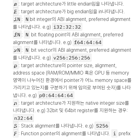
e
: target architecture가 little endian임을 나타냅니다.
E
: target architecture가 big endian임을 in나타냅니다.
iN
N
: 
bit integer의 ABI alignment, preferred alignment
i32:32:32
를 나타냅니다. e.g) 
fN
N
: 
 bit floating point의 ABI alignment, preferred 
f64:64:64
alignment를 나타냅니다. e.g) 
vN
N
: 
 bit vector의 ABI alignment, preferred alignment
v256:256:256
를 나타냅니다. e.g) 
p
: target architecture의 pointer size, alignment, 
address space (RAM/ROM/MMIO 혹은 GPU 등 memory 
영역이 나누어진 환경에서 pointer가 어느 memory space를 
가리키고 있는지를 구분하기 위해 임의로 부여된 숫자)를 나타
p0:64:64:64
냅니다. e.g) 
n
: target architecture가 지원하는 native integer size를 
나타냅니다. e.g) 32bit 및 64bit register를 지원하는 경우: 
n32:64
S
S256
: Stack alignment를 나타냅니다. e.g) 
F
i
: Function pointer의 alignment를 나타냅니다. 
 prefix