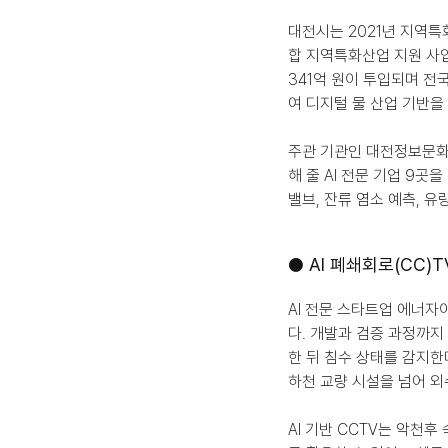
대전시는 2021년 지역특
합 지역특화산업 지원 사업
341억 원이 투입되며 전
여 디지털 물 산업 기반을
주관 기관인 대전정보문화
해 줄 AI 전문 기업 9곳
밸브, 잔류 염소 예측, 
● AI 폐쇄회로(CC)
AI 전문 스타트업 에너자이
다. 개발과 검증 과정까지
한 뒤 침수 상태를 감지한
하천 교량 시설을 넘어 외
AI 기반 CCTV는 악천