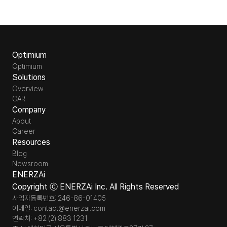
Optimium
Optimium
Solutions
Overview
CAR
Company
About
Career
Resources
Blog
Newsroom
ENERZAi
Copyright ⓒ ENERZAi Inc. All Rights Reserved
사업자등록번호: 246-86-01405
이메일: contact@enerzai.com
연락처: +82 (2) 883 1231